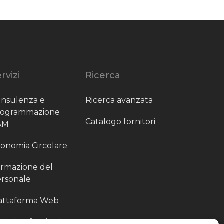
rvizi
Ricerca
nsulenza e
Ricerca avanzata
rogrammazione
Catalogo fornitori
AM
onomia Circolare
rmazione del
rsonale
attaforma Web
outing fornitori