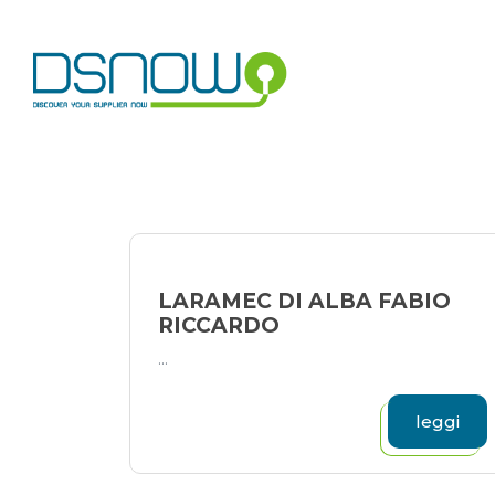
Skip
to
content
LARAMEC DI ALBA FABIO
RICCARDO
...
leggi