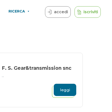
RICERCA
accedi
iscriviti
F. S. Gear&transmission snc
...
leggi