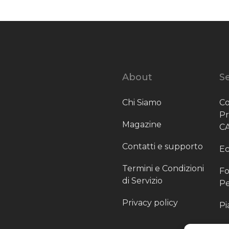
About
Se
Chi Siamo
Co
P
Magazine
C
Contatti e supporto
Ec
Termini e Condizioni
Fo
di Servizio
Pe
Privacy policy
Pi
Sc