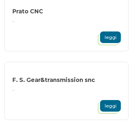
Prato CNC
...
leggi
F. S. Gear&transmission snc
...
leggi