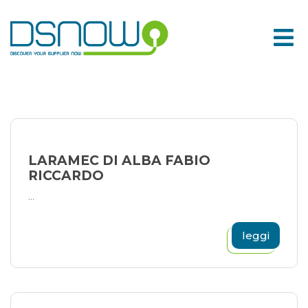
Skip
to
content
LARAMEC DI ALBA FABIO
RICCARDO
...
leggi