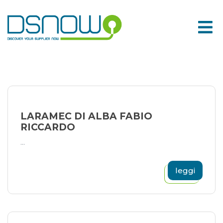
Skip
to
content
LARAMEC DI ALBA FABIO
RICCARDO
...
leggi