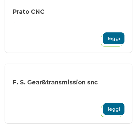
Prato CNC
...
leggi
F. S. Gear&transmission snc
...
leggi