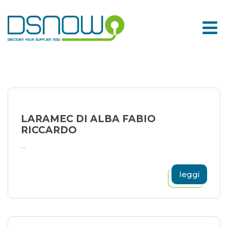
Skip
to
content
LARAMEC DI ALBA FABIO
RICCARDO
...
leggi