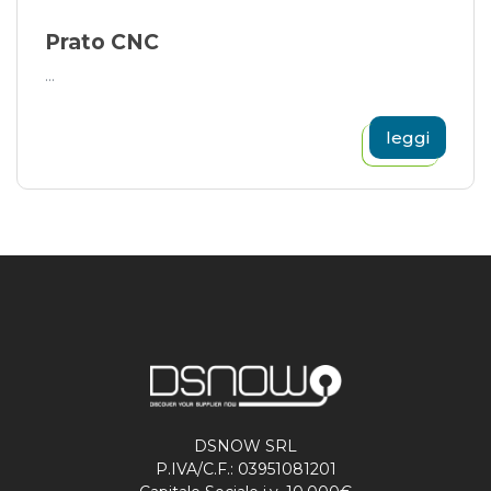
Prato CNC
...
leggi
DSNOW SRL
P.IVA/C.F.: 03951081201