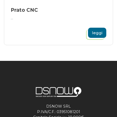
Prato CNC
...
leggi
DSNOW SRL
P.IVA/C.F.: 03951081201