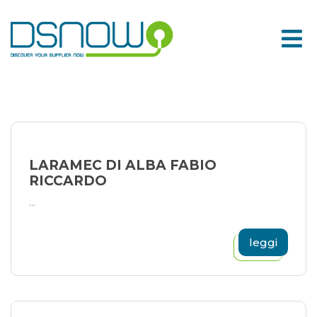
Skip
to
content
LARAMEC DI ALBA FABIO
RICCARDO
...
leggi