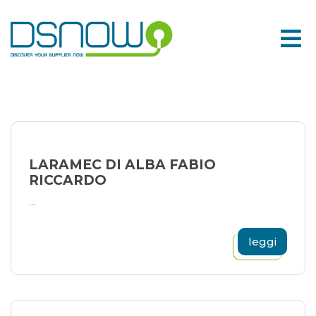
Skip
to
content
LARAMEC DI ALBA FABIO
RICCARDO
...
leggi