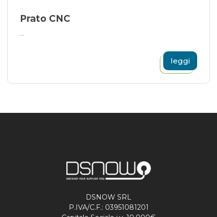
Prato CNC
...
leggi
DSNOW SRL
P.IVA/C.F.: 03951081201