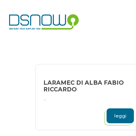
Skip
to
content
LARAMEC DI ALBA FABIO
RICCARDO
...
leggi