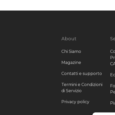
About
Se
Chi Siamo
Co
P
Magazine
C
Contatti e supporto
Ec
Termini e Condizioni
Fo
di Servizio
Pe
Privacy policy
Pi
Sc