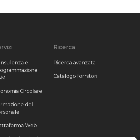
rvizi
Ricerca
nsulenza e
Ricerca avanzata
rogrammazione
Catalogo fornitori
AM
onomia Circolare
rmazione del
rsonale
attaforma Web
outing fornitori