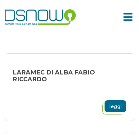
Skip
to
content
LARAMEC DI ALBA FABIO
RICCARDO
...
leggi