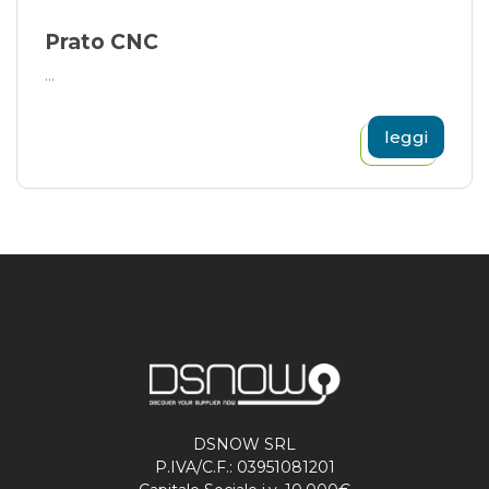
Prato CNC
...
leggi
DSNOW SRL
P.IVA/C.F.: 03951081201