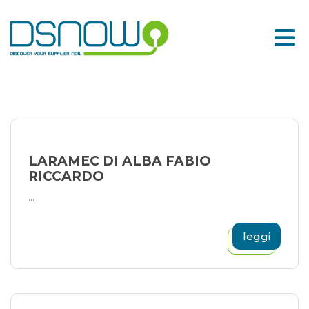
Skip
to
content
LARAMEC DI ALBA FABIO
RICCARDO
...
leggi