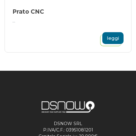
Prato CNC
...
leggi
DSNOW SRL
P.IVA/C.F.: 03951081201