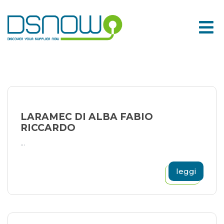
Skip
to
content
LARAMEC DI ALBA FABIO
RICCARDO
...
leggi