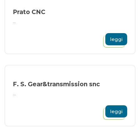
Prato CNC
...
leggi
F. S. Gear&transmission snc
...
leggi