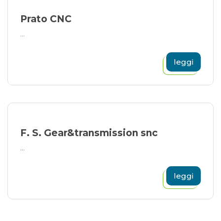
Prato CNC
...
leggi
F. S. Gear&transmission snc
...
leggi