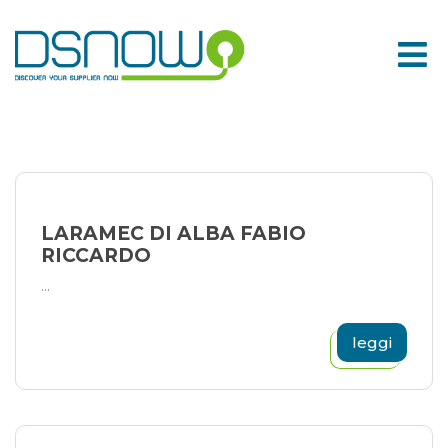
Skip
to
content
LARAMEC DI ALBA FABIO
RICCARDO
...
leggi