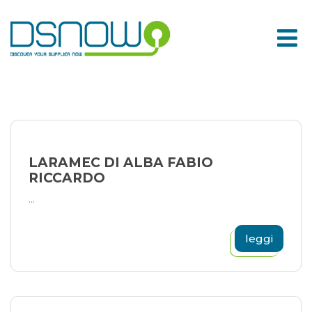
Skip
to
content
LARAMEC DI ALBA FABIO
RICCARDO
...
leggi