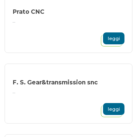
Prato CNC
...
leggi
F. S. Gear&transmission snc
...
leggi