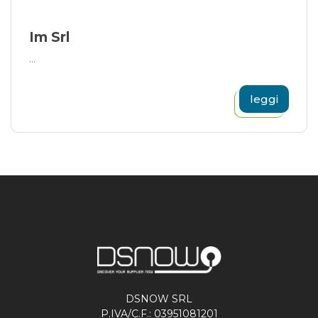
Im Srl
...
leggi
DSNOW SRL
P.IVA/C.F.: 03951081201