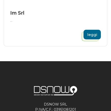
Im Srl
...
leggi
DSNOW SRL
P.IVA/C.F.: 03951081201