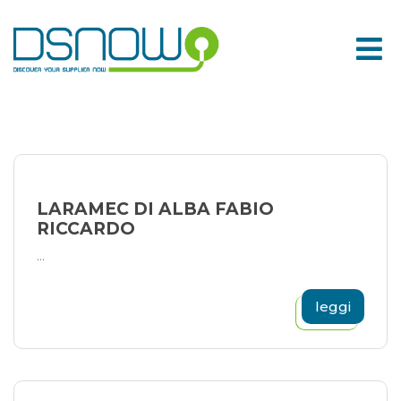
Skip
to
content
LARAMEC DI ALBA FABIO
RICCARDO
...
leggi