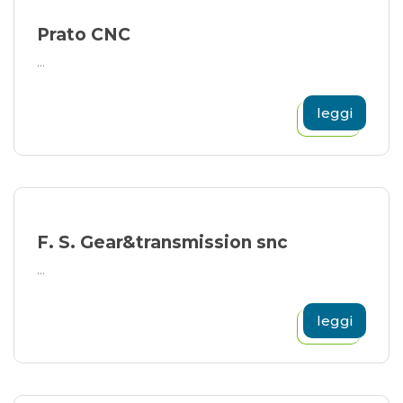
Prato CNC
...
leggi
F. S. Gear&transmission snc
...
leggi