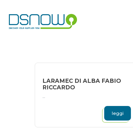
Skip
to
content
LARAMEC DI ALBA FABIO
RICCARDO
...
leggi