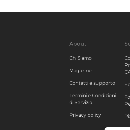
About
Se
Chi Siamo
Co
P
Magazine
C
Contatti e supporto
Ec
Termini e Condizioni
Fo
di Servizio
Pe
Privacy policy
Pi
Sc