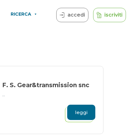
RICERCA
accedi
iscriviti
F. S. Gear&transmission snc
...
leggi