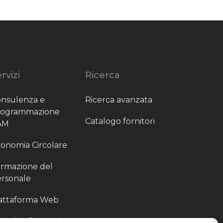
rvizi
Ricerca
nsulenza e
Ricerca avanzata
rogrammazione
Catalogo fornitori
AM
onomia Circolare
rmazione del
rsonale
attaforma Web
outing fornitori