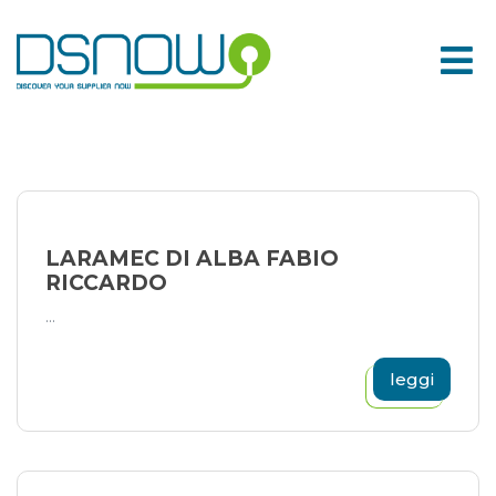
Skip
to
content
LARAMEC DI ALBA FABIO
RICCARDO
...
leggi