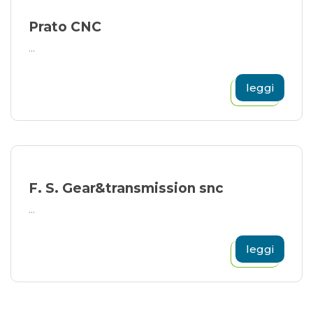
Prato CNC
...
leggi
F. S. Gear&transmission snc
...
leggi