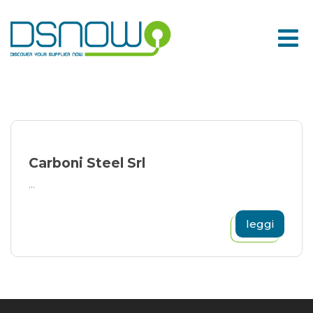
Skip
to
content
Carboni Steel Srl
...
leggi