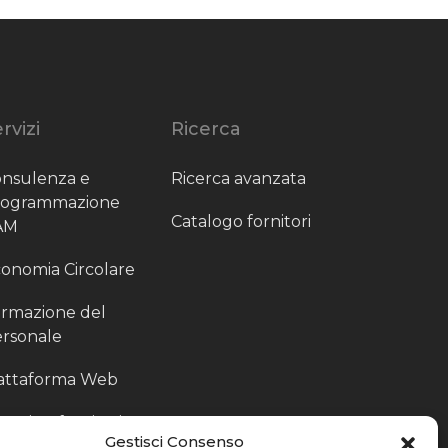
rvizi
Ricerca
nsulenza e
Ricerca avanzata
rogrammazione
Catalogo fornitori
AM
onomia Circolare
rmazione del
rsonale
attaforma Web
outing fornitori
Gestisci Consenso