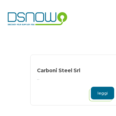
Skip
to
content
Carboni Steel Srl
...
leggi