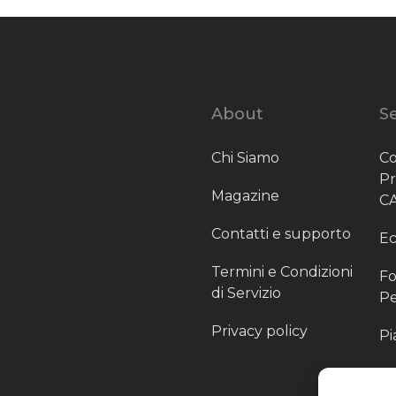
About
Se
Chi Siamo
Co
P
Magazine
C
Contatti e supporto
Ec
Termini e Condizioni
Fo
di Servizio
Pe
Privacy policy
Pi
Sc