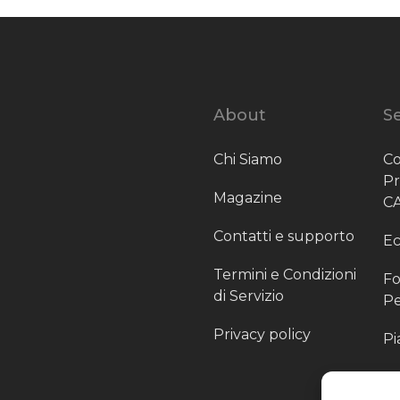
About
Se
Chi Siamo
Co
P
Magazine
C
Contatti e supporto
Ec
Termini e Condizioni
Fo
di Servizio
Pe
Privacy policy
Pi
Sc