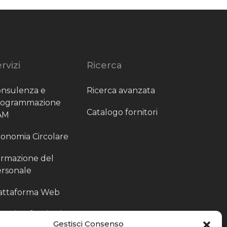
rvizi
Ricerca
nsulenza e
Ricerca avanzata
rogrammazione
Catalogo fornitori
AM
onomia Circolare
rmazione del
rsonale
attaforma Web
outing fornitori
Gestisci Consenso