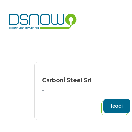
Skip
to
content
Carboni Steel Srl
...
leggi