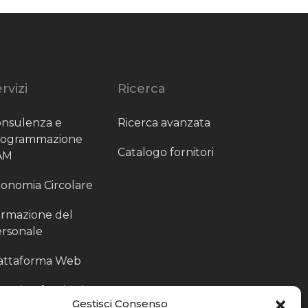
rvizi
Ricerca
nsulenza e
Ricerca avanzata
rogrammazione
Catalogo fornitori
AM
onomia Circolare
rmazione del
rsonale
attaforma Web
outing fornitori
Gestisci Consenso