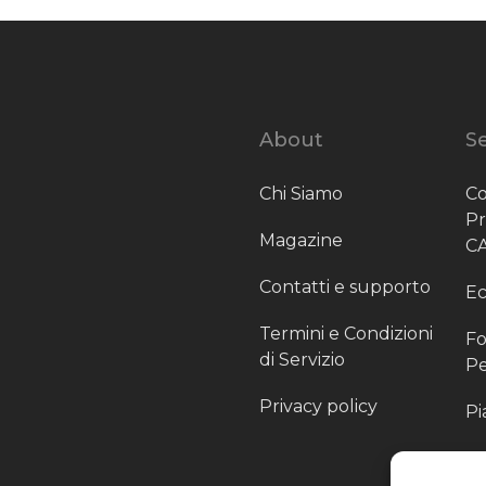
About
Se
Chi Siamo
Co
P
Magazine
C
Contatti e supporto
Ec
Termini e Condizioni
Fo
di Servizio
Pe
Privacy policy
Pi
Sc