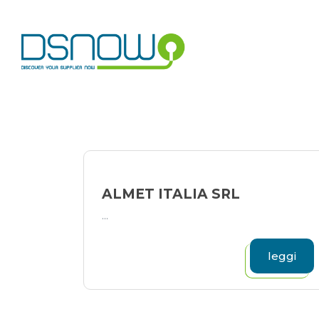
Skip
to
content
ALMET ITALIA SRL
...
leggi