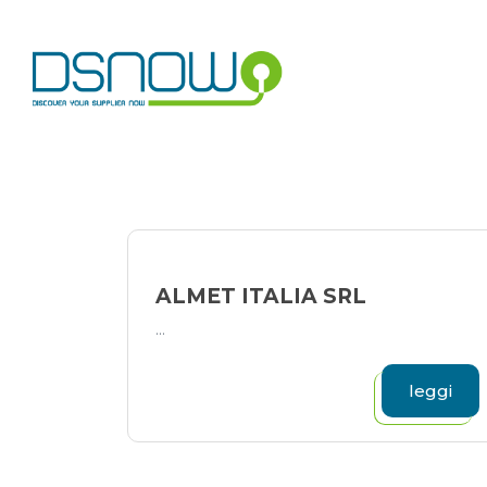
Skip
to
content
ALMET ITALIA SRL
...
leggi