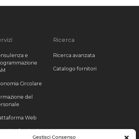
rvizi
Ricerca
nsulenza e
Ricerca avanzata
rogrammazione
Catalogo fornitori
AM
onomia Circolare
rmazione del
rsonale
attaforma Web
outing fornitori
Gestisci Consenso