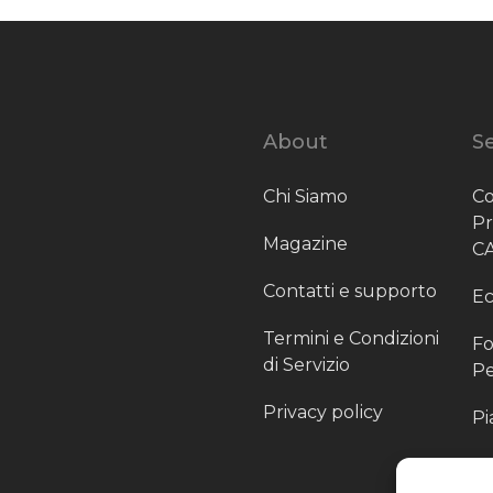
About
Se
Chi Siamo
Co
P
Magazine
C
Contatti e supporto
Ec
Termini e Condizioni
Fo
di Servizio
Pe
Privacy policy
Pi
Sc