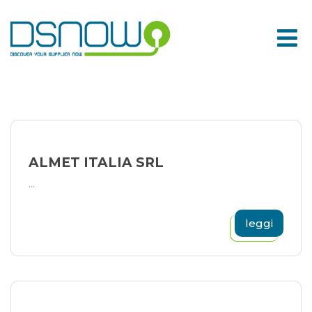
Skip
to
content
ALMET ITALIA SRL
...
leggi