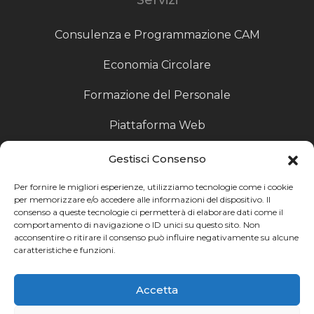
Consulenza e Programmazione CAM
Economia Circolare
Formazione del Personale
Piattaforma Web
Scouting fornitori
Gestisci Consenso
Produzione Particolari
Per fornire le migliori esperienze, utilizziamo tecnologie come i cookie
per memorizzare e/o accedere alle informazioni del dispositivo. Il
consenso a queste tecnologie ci permetterà di elaborare dati come il
Raccoglitori di Fine Linea
comportamento di navigazione o ID unici su questo sito. Non
acconsentire o ritirare il consenso può influire negativamente su alcune
Ricerca
caratteristiche e funzioni.
Ricerca avanzata
Accetta
Catalogo fornitori