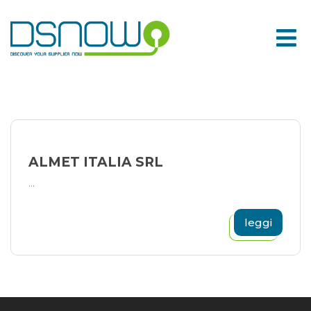
Skip
to
content
ALMET ITALIA SRL
...
leggi