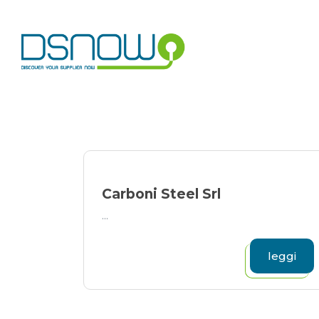
Skip
to
content
Carboni Steel Srl
...
leggi