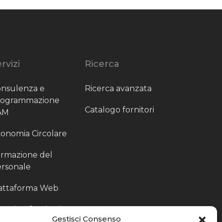
rvizi
Ricerca
nsulenza e
Ricerca avanzata
rogrammazione
Catalogo fornitori
AM
onomia Circolare
rmazione del
rsonale
attaforma Web
outing fornitori
Gestisci Consenso