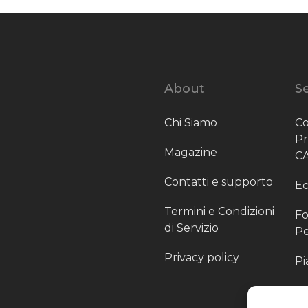
About
Se
Chi Siamo
Co
P
Magazine
C
Contatti e supporto
Ec
Termini e Condizioni
Fo
di Servizio
Pe
Privacy policy
Pi
Sc