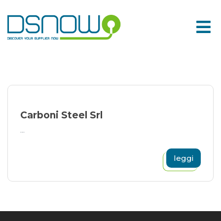
Skip
to
content
Carboni Steel Srl
...
leggi