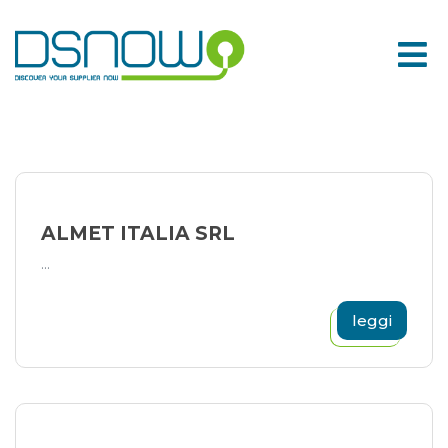
Skip
to
content
ALMET ITALIA SRL
...
leggi