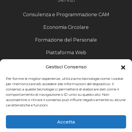
Consulenza e Programmazione CAM
Economia Circolare
Formazione del Personale
Piattaforma Web
Scouting fornitori
Gestisci Consenso
Produzione Particolari
Per fornire le migliori esperienze, utilizziamo tecnologie come i cookie
per memorizzare e/o accedere alle informazioni del dispositivo. Il
consenso a queste tecnologie ci permetterà di elaborare dati come il
Raccoglitori di Fine Linea
comportamento di navigazione o ID unici su questo sito. Non
acconsentire o ritirare il consenso può influire negativamente su alcune
Ricerca
caratteristiche e funzioni.
Ricerca avanzata
Accetta
Catalogo fornitori