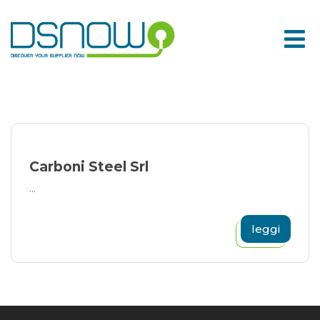
Skip
to
content
Carboni Steel Srl
...
leggi