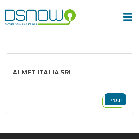
Skip
to
content
ALMET ITALIA SRL
...
leggi