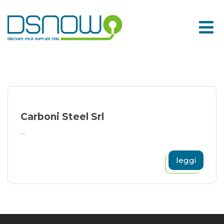
Skip
to
content
Carboni Steel Srl
...
leggi