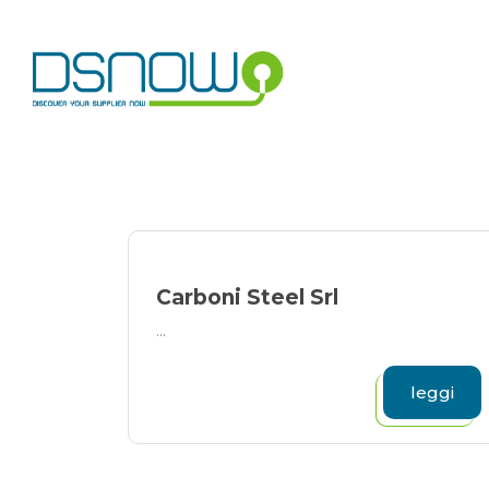
Skip
to
content
Carboni Steel Srl
...
leggi