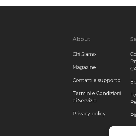
About
Se
Chi Siamo
Co
P
Magazine
C
Contatti e supporto
Ec
Termini e Condizioni
Fo
di Servizio
Pe
Privacy policy
Pi
Sc