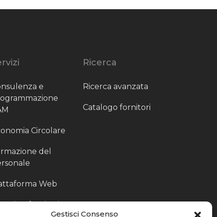
rvizi
Ricerca
nsulenza e
Ricerca avanzata
rogrammazione
Catalogo fornitori
AM
onomia Circolare
rmazione del
rsonale
attaforma Web
outing fornitori
Gestisci Consenso