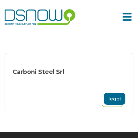
Skip
to
content
Carboni Steel Srl
...
leggi