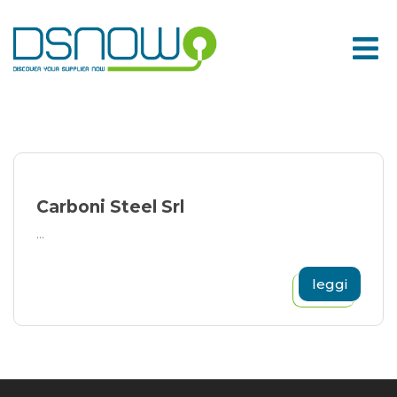
Skip
to
content
Carboni Steel Srl
...
leggi