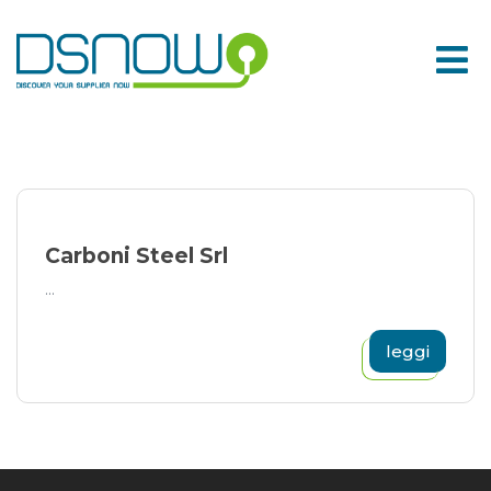
Skip
to
content
Carboni Steel Srl
...
leggi