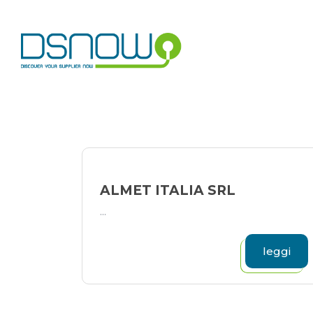
Skip
to
content
ALMET ITALIA SRL
...
leggi