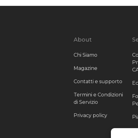
About
Se
Chi Siamo
Co
P
Magazine
C
Contatti e supporto
Ec
Termini e Condizioni
Fo
di Servizio
Pe
Privacy policy
Pi
Sc