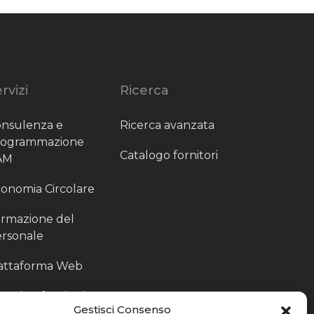
rvizi
Ricerca
nsulenza e
Ricerca avanzata
rogrammazione
Catalogo fornitori
AM
onomia Circolare
rmazione del
rsonale
attaforma Web
outing fornitori
Gestisci Consenso