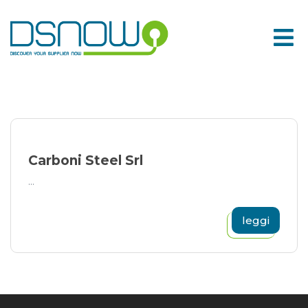
Skip
to
content
Carboni Steel Srl
...
leggi