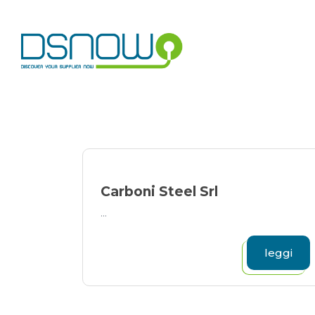
Skip
to
content
Carboni Steel Srl
...
leggi