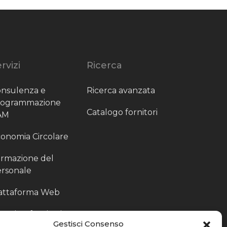
rvizi
Ricerca
nsulenza e
Ricerca avanzata
rogrammazione
Catalogo fornitori
AM
onomia Circolare
rmazione del
rsonale
attaforma Web
outing fornitori
Gestisci Consenso