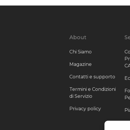
About
Se
Chi Siamo
Co
P
Magazine
C
Contatti e supporto
Ec
Termini e Condizioni
Fo
di Servizio
Pe
Privacy policy
Pi
Sc