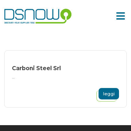
Skip
to
content
Carboni Steel Srl
...
leggi