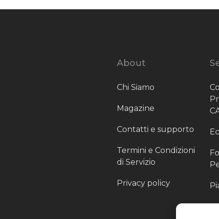
About
Se
Chi Siamo
Co
P
Magazine
C
Contatti e supporto
Ec
Termini e Condizioni
Fo
di Servizio
Pe
Privacy policy
Pi
Sc