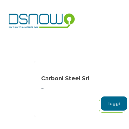
Skip
to
content
Carboni Steel Srl
...
leggi