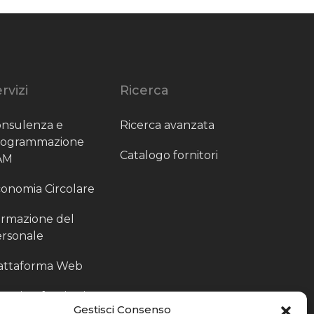
rvizi
Ricerca
nsulenza e
Ricerca avanzata
rogrammazione
Catalogo fornitori
AM
onomia Circolare
rmazione del
rsonale
attaforma Web
outing fornitori
Gestisci Consenso