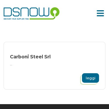
Skip
to
content
Carboni Steel Srl
...
leggi