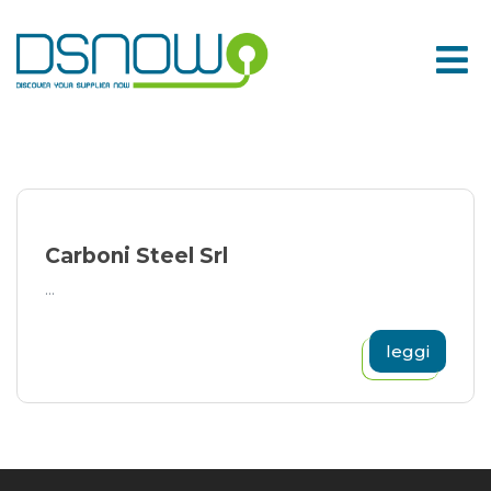
Skip
to
content
Carboni Steel Srl
...
leggi