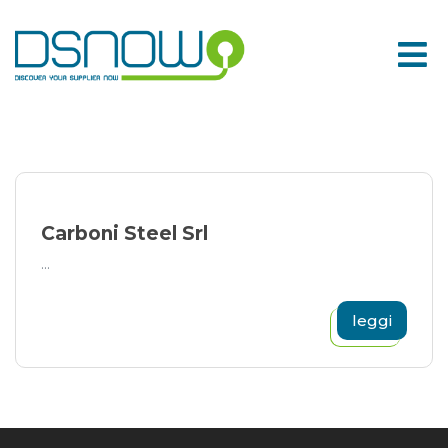
Skip
to
content
Carboni Steel Srl
...
leggi