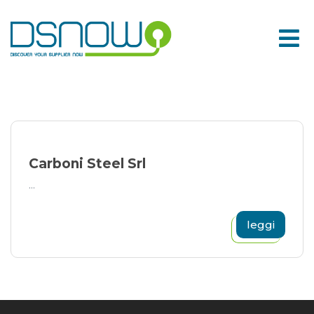
Skip
to
content
Carboni Steel Srl
...
leggi