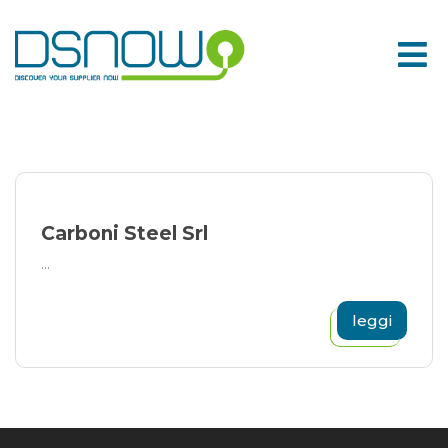
Skip
to
content
Carboni Steel Srl
...
leggi