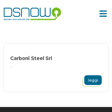
Skip
to
content
Carboni Steel Srl
...
leggi