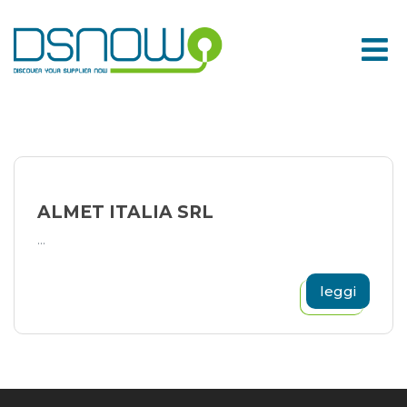
Skip
to
content
ALMET ITALIA SRL
...
leggi