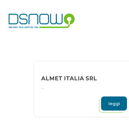
Skip
to
content
ALMET ITALIA SRL
...
leggi