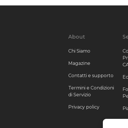
About
Se
Chi Siamo
Co
P
Magazine
C
Contatti e supporto
Ec
Termini e Condizioni
Fo
di Servizio
Pe
Privacy policy
Pi
Sc