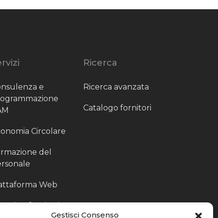
rvizi
Ricerca
nsulenza e
Ricerca avanzata
rogrammazione
Catalogo fornitori
AM
onomia Circolare
rmazione del
rsonale
attaforma Web
outing fornitori
Gestisci Consenso