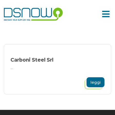
Skip
to
content
Carboni Steel Srl
...
leggi