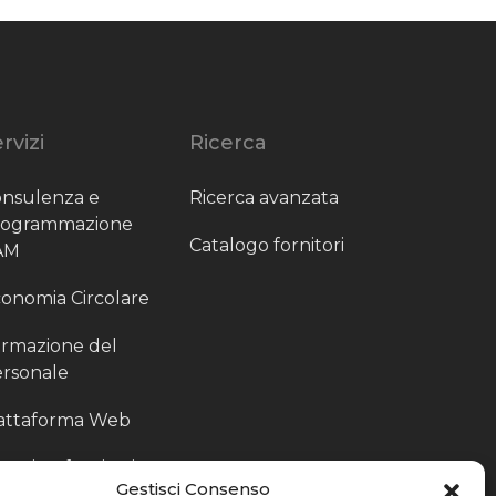
rvizi
Ricerca
nsulenza e
Ricerca avanzata
rogrammazione
Catalogo fornitori
AM
onomia Circolare
rmazione del
rsonale
attaforma Web
outing fornitori
Gestisci Consenso