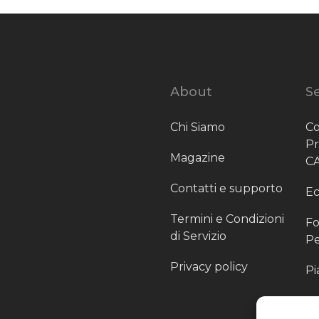
About
Se
Chi Siamo
Co
P
Magazine
C
Contatti e supporto
Ec
Termini e Condizioni
Fo
di Servizio
Pe
Privacy policy
Pi
Sc