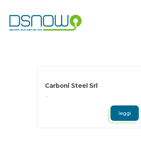
Skip
to
content
Carboni Steel Srl
...
leggi