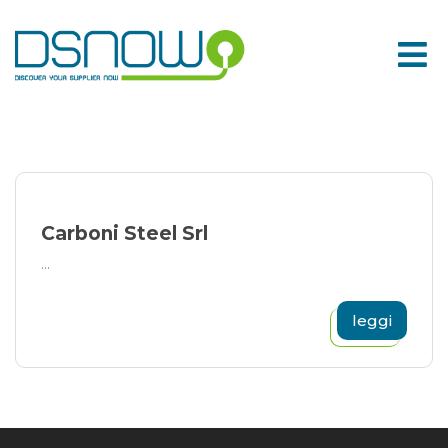
Skip
to
content
Carboni Steel Srl
...
leggi