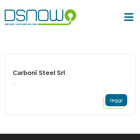
Skip
to
content
Carboni Steel Srl
...
leggi