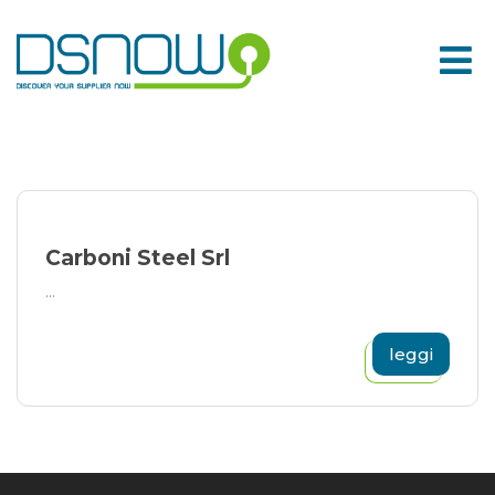
Skip
to
content
Carboni Steel Srl
...
leggi